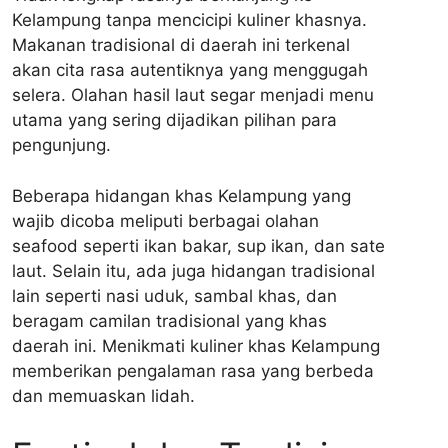
Kelampung tanpa mencicipi kuliner khasnya.
Makanan tradisional di daerah ini terkenal
akan cita rasa autentiknya yang menggugah
selera. Olahan hasil laut segar menjadi menu
utama yang sering dijadikan pilihan para
pengunjung.
Beberapa hidangan khas Kelampung yang
wajib dicoba meliputi berbagai olahan
seafood seperti ikan bakar, sup ikan, dan sate
laut. Selain itu, ada juga hidangan tradisional
lain seperti nasi uduk, sambal khas, dan
beragam camilan tradisional yang khas
daerah ini. Menikmati kuliner khas Kelampung
memberikan pengalaman rasa yang berbeda
dan memuaskan lidah.