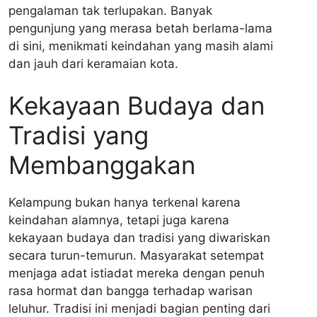
pengalaman tak terlupakan. Banyak
pengunjung yang merasa betah berlama-lama
di sini, menikmati keindahan yang masih alami
dan jauh dari keramaian kota.
Kekayaan Budaya dan
Tradisi yang
Membanggakan
Kelampung bukan hanya terkenal karena
keindahan alamnya, tetapi juga karena
kekayaan budaya dan tradisi yang diwariskan
secara turun-temurun. Masyarakat setempat
menjaga adat istiadat mereka dengan penuh
rasa hormat dan bangga terhadap warisan
leluhur. Tradisi ini menjadi bagian penting dari