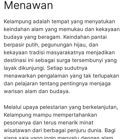
Menawan
Kelampung adalah tempat yang menyatukan
keindahan alam yang memukau dan kekayaan
budaya yang beragam. Keindahan pantai
berpasir putih, pegunungan hijau, dan
kekayaan tradisi masyarakatnya menjadikan
destinasi ini sebagai surga tersembunyi yang
layak dikunjungi. Setiap sudutnya
menawarkan pengalaman yang tak terlupakan
dan pelajaran tentang pentingnya menjaga
warisan alam dan budaya.
Melalui upaya pelestarian yang berkelanjutan,
Kelampung mampu mempertahankan
pesonanya dan terus menarik minat
wisatawan dari berbagai penjuru dunia. Bagi
siapa saja yang ingin menyatu dengan alam