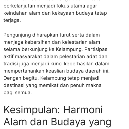
berkelanjutan menjadi fokus utama agar
keindahan alam dan kekayaan budaya tetap
terjaga.
Pengunjung diharapkan turut serta dalam
menjaga kebersihan dan kelestarian alam
selama berkunjung ke Kelampung. Partisipasi
aktif masyarakat dalam pelestarian adat dan
tradisi juga menjadi kunci keberhasilan dalam
mempertahankan keaslian budaya daerah ini.
Dengan begitu, Kelampung tetap menjadi
destinasi yang memikat dan penuh makna
bagi semua.
Kesimpulan: Harmoni
Alam dan Budaya yang