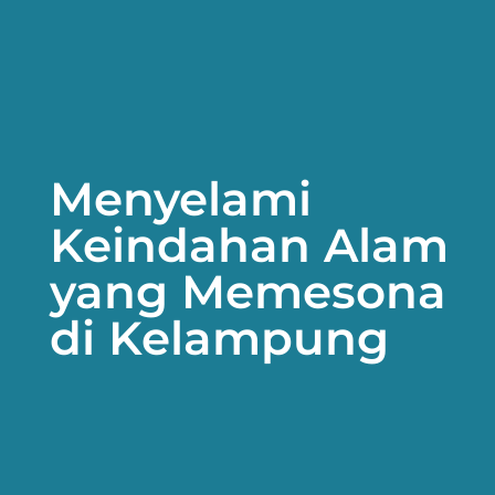
Menyelami
Keindahan Alam
yang Memesona
di Kelampung