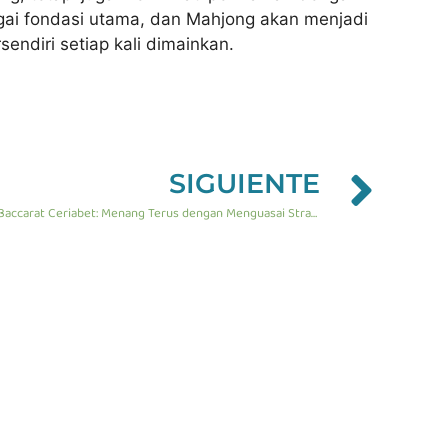
ai fondasi utama, dan Mahjong akan menjadi
endiri setiap kali dimainkan.
SIGUIENTE
Baccarat Ceriabet: Menang Terus dengan Menguasai Strategi