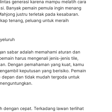
 lintas generasi karena mampu melatih cara
asi. Banyak pemain pemula ingin menang
ahjong justru terletak pada kesabaran.
kap tenang, peluang untuk meraih
yeluruh
gan sabar adalah memahami aturan dan
emain harus mengenali jenis-jenis tile,
ainan. Dengan pemahaman yang kuat, kamu
engambil keputusan yang berisiko. Pemain
ke depan dan tidak mudah tergoda untuk
 menguntungkan.
h dengan cepat. Terkadang lawan terlihat