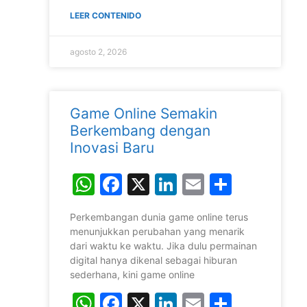
k
at
c
k
ai
m
LEER CONTENIDO
s
e
e
l
p
agosto 2, 2026
A
b
dI
ar
p
o
n
tir
p
o
Game Online Semakin
k
Berkembang dengan
Inovasi Baru
W
F
X
Li
E
C
h
a
n
m
o
Perkembangan dunia game online terus
at
c
k
ai
m
menunjukkan perubahan yang menarik
s
e
e
l
p
dari waktu ke waktu. Jika dulu permainan
digital hanya dikenal sebagai hiburan
A
b
dI
ar
sederhana, kini game online
p
o
n
tir
W
F
X
Li
E
C