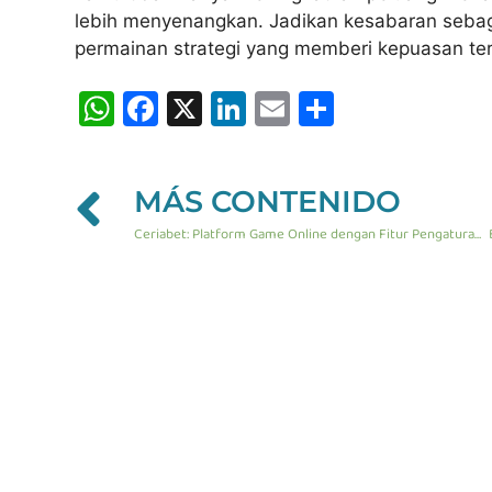
lebih menyenangkan. Jadikan kesabaran sebag
permainan strategi yang memberi kepuasan ters
W
F
X
Li
E
C
h
a
n
m
o
at
c
k
ai
m
MÁS CONTENIDO
s
e
e
l
p
Ceriabet: Platform Game Online dengan Fitur Pengaturan Notifikasi
A
b
dI
ar
p
o
n
tir
p
o
k