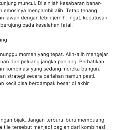
kunjung muncul. Di sinilah kesabaran benar-
an emosinya mengambil alih. Tetap tenang
awan dengan lebih jernih. Ingat, keputusan
i berujung pada kesalahan fatal.
ang
nunggu momen yang tepat. Alih-alih mengejar
nan dan peluang jangka panjang. Perhatikan
nan kombinasi yang sedang mereka bangun.
n strategi secara perlahan namun pasti.
kecil bisa berdampak besar di akhir
 dengan bijak. Jangan terburu-buru membuang
ja tile tersebut menjadi bagian dari kombinasi