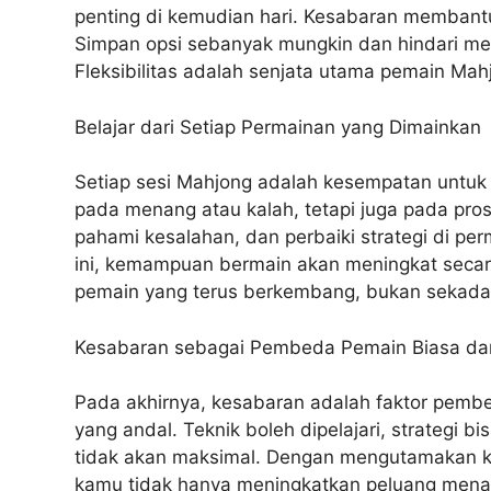
penting di kemudian hari. Kesabaran membantu k
Simpan opsi sebanyak mungkin dan hindari mengu
Fleksibilitas adalah senjata utama pemain Mah
Belajar dari Setiap Permainan yang Dimainkan
Setiap sesi Mahjong adalah kesempatan untuk 
pada menang atau kalah, tetapi juga pada pros
pahami kesalahan, dan perbaiki strategi di per
ini, kemampuan bermain akan meningkat secar
pemain yang terus berkembang, bukan sekada
Kesabaran sebagai Pembeda Pemain Biasa da
Pada akhirnya, kesabaran adalah faktor pemb
yang andal. Teknik boleh dipelajari, strategi bi
tidak akan maksimal. Dengan mengutamakan ke
kamu tidak hanya meningkatkan peluang menan