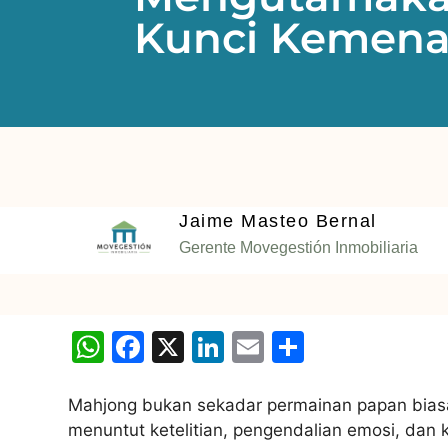
Kunci Kemen
Jaime Masteo Bernal
Gerente Movegestión Inmobiliaria
W
F
X
Li
E
C
h
a
n
m
o
at
c
k
ai
m
Mahjong bukan sekadar permainan papan biasa
menuntut ketelitian, pengendalian emosi, dan k
s
e
e
l
p