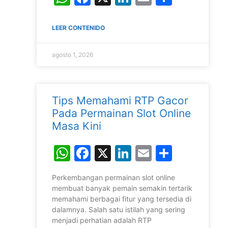
p
o
h
a
n
m
o
k
at
c
k
ai
m
LEER CONTENIDO
s
e
e
l
p
agosto 1, 2026
A
b
dI
ar
p
o
n
tir
p
o
Tips Memahami RTP Gacor
k
Pada Permainan Slot Online
Masa Kini
W
F
X
Li
E
C
h
a
n
m
o
Perkembangan permainan slot online
at
c
k
ai
m
membuat banyak pemain semakin tertarik
s
e
e
l
p
memahami berbagai fitur yang tersedia di
dalamnya. Salah satu istilah yang sering
A
b
dI
ar
menjadi perhatian adalah RTP