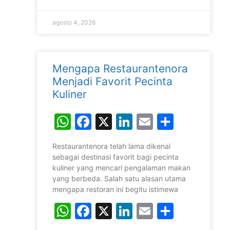
s
e
e
l
p
agosto 4, 2026
A
b
dI
ar
p
o
n
tir
p
o
Mengapa Restaurantenora
k
Menjadi Favorit Pecinta
Kuliner
W
F
X
Li
E
C
h
a
n
m
o
Restaurantenora telah lama dikenal
at
c
k
ai
m
sebagai destinasi favorit bagi pecinta
s
e
e
l
p
kuliner yang mencari pengalaman makan
yang berbeda. Salah satu alasan utama
A
b
dI
ar
mengapa restoran ini begitu istimewa
p
o
n
tir
W
F
X
Li
E
C
p
o
h
a
n
m
o